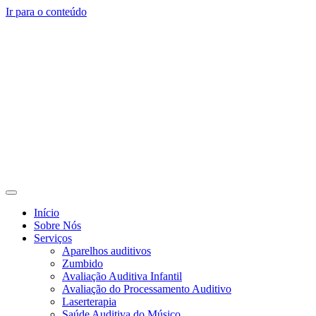
Ir para o conteúdo
Início
Sobre Nós
Serviços
Aparelhos auditivos
Zumbido
Avaliação Auditiva Infantil
Avaliação do Processamento Auditivo
Laserterapia
Saúde Auditiva do Músico